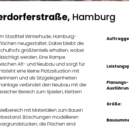
erdorferstraße,
Hamburg
 im Stadtteil Winterhude, Hamburg-
Auftragge
flächen neugestaltet. Dabei bleibt die
hulhofs größtenteils erhalten, wobei
sichtigt werden. Eine Rampe
ischen Alt- und Neubau und sorgt für
Leistungs
ntsteht eine kleine Platzsituation mit
erinnern und als Sitzgelegenheiten
Planungs-
nanlage verbindet den Neubau mit der
Ausführun
eicher Bereich zum Spielen, Klettern
Größe:
pielbereich mit Materialien zum Bauen
umbestand. Böschungen modellieren
Bausumme
argrundstücken, die Flächen sind