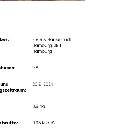
ber:
Freie & Hansestadt
Hamburg, SBH
Hamburg
phasen:
1-8
 und
2019-2024
gszeitraum:
0,8 ha
 brutto:
0,96 Mio. €