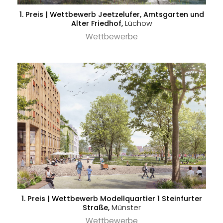
1. Preis | Wettbewerb Jeetzelufer, Amtsgarten und
Alter Friedhof,
Lüchow
Wettbewerbe
1. Preis | Wettbewerb Modellquartier 1 Steinfurter
Straße,
Münster
Wettbewerbe