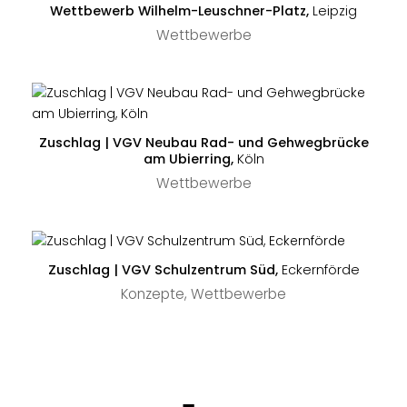
Wettbewerb Wilhelm-Leuschner-Platz,
Leipzig
Wettbewerbe
Zuschlag | VGV Neubau Rad- und Gehwegbrücke
am Ubierring,
Köln
Wettbewerbe
Zuschlag | VGV Schulzentrum Süd,
Eckernförde
Konzepte
,
Wettbewerbe