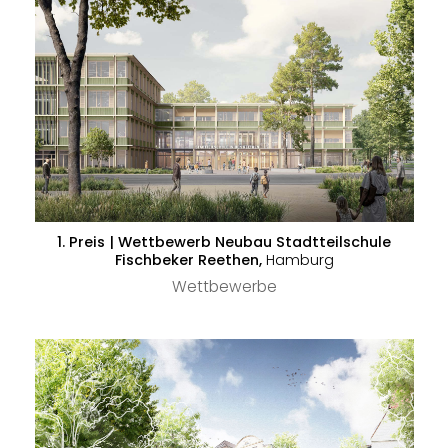
1. Preis | Wettbewerb Neubau Stadtteilschule
Fischbeker Reethen,
Hamburg
Wettbewerbe