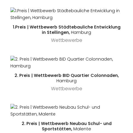
1.Preis | Wettbewerb Städtebauliche Entwicklung
in Stellingen,
Hamburg
Wettbewerbe
2. Preis | Wettbewerb BID Quartier Colonnaden,
Hamburg
Wettbewerbe
2. Preis | Wettbewerb Neubau Schul- und
Sportstätten,
Malente