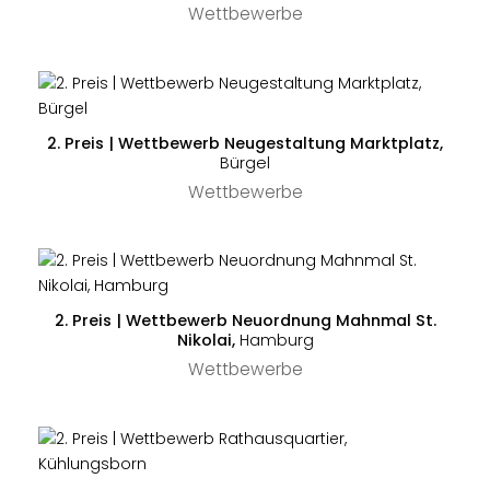
Wettbewerbe
2. Preis | Wettbewerb Neugestaltung Marktplatz,
Bürgel
Wettbewerbe
2. Preis | Wettbewerb Neuordnung Mahnmal St.
Nikolai,
Hamburg
Wettbewerbe