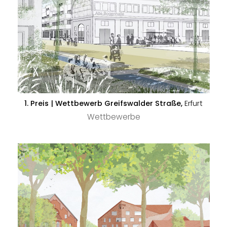
1. Preis | Wettbewerb Greifswalder Straße,
Erfurt
Wettbewerbe