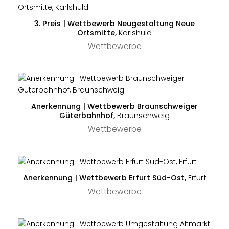
3. Preis | Wettbewerb Neugestaltung Neue
Ortsmitte,
Karlshuld
Wettbewerbe
Anerkennung | Wettbewerb Braunschweiger
Güterbahnhof,
Braunschweig
Wettbewerbe
Anerkennung | Wettbewerb Erfurt Süd-Ost,
Erfurt
Wettbewerbe