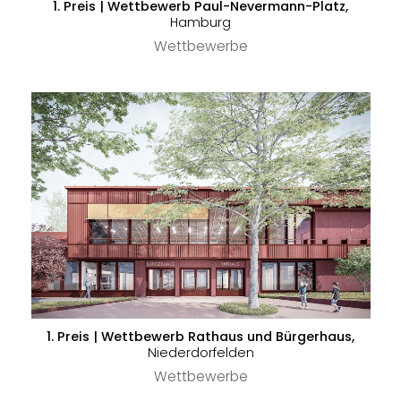
1. Preis | Wettbewerb Paul-Nevermann-Platz,
Hamburg
Wettbewerbe
1. Preis | Wettbewerb Rathaus und Bürgerhaus,
Niederdorfelden
Wettbewerbe