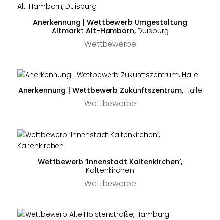
Anerkennung | Wettbewerb Umgestaltung
Altmarkt Alt-Hamborn,
Duisburg
Wettbewerbe
Anerkennung | Wettbewerb Zukunftszentrum,
Halle
Wettbewerbe
Wettbewerb ‘Innenstadt Kaltenkirchen’,
Kaltenkirchen
Wettbewerbe