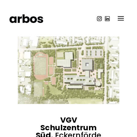
VGV
Schulzentrum
Süd
, Eckernförde​