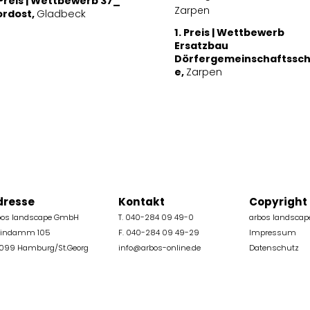
 Preis | Wettbewerb 37_
ordost,
Gladbeck
1. Preis | Wettbewerb
Ersatzbau
Dörfergemeinschaftssch
e,
Zarpen
dresse
Kontakt
Copyright
bos landscape GmbH
T. 040-284 09 49-0
arbos landsca
eindamm 105
F. 040-284 09 49-29
Impressum
099 Hamburg/St.Georg
info@arbos-online.de
Datenschutz