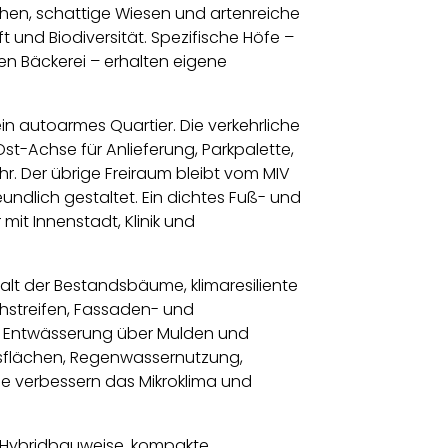
chen, schattige Wiesen und artenreiche
und Biodiversität. Spezifische Höfe –
en Bäckerei – erhalten eigene
ein autoarmes Quartier. Die verkehrliche
st-Achse für Anlieferung, Parkpalette,
. Der übrige Freiraum bleibt vom MIV
undlich gestaltet. Ein dichtes Fuß- und
it Innenstadt, Klinik und
alt der Bestandsbäume, klimaresiliente
hstreifen, Fassaden- und
Entwässerung über Mulden und
sflächen, Regenwassernutzung,
le verbessern das Mikroklima und
 Hybridbauweise, kompakte