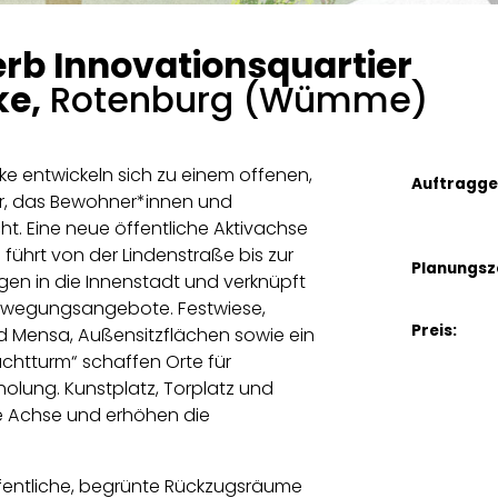
werb Innovationsquartier
ke,
Rotenburg (Wümme)
ke entwickeln sich zu einem offenen,
Auftragge
ier, das Bewohner*innen und
ht. Eine neue öffentliche Aktivachse
e führt von der Lindenstraße bis zur
Planungsz
ngen in die Innenstadt und verknüpft
d Bewegungsangebote. Festwiese,
Preis:
d Mensa, Außensitzflächen sowie ein
uchtturm“ schaffen Orte für
olung. Kunstplatz, Torplatz und
 Achse und erhöhen die
fentliche, begrünte Rückzugsräume