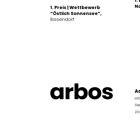
1.
N
1. Preis | Wettbewerb
“Östlich Sonnensee”,
Bissendorf
A
ar
St
20