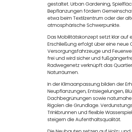
gestaltet. Urban Gardening, Spielflä
Bepflanzungen fördern Gemeinschaft 
etwa beim Textilzentrum oder der alt
atmosphärische Schwerpunkte.
Das Mobilitätskonzept setzt klar auf 
Erschließung erfolgt über eine neue O
Versorgungsfahrzeuge und Feuerwehr
frei und wird sicher und fußgängerfre
Radwegenetz verknüpft das Quartier m
Naturräumen.
In der Klimaanpassung bilden der Erh
Neupflanzungen, Entsiegelungen, Blü
Dachbegrünungen sowie naturnahe 
Rigolen die Grundlage. Verdunstung
Trinkbrunnen und flexible Wasserspie
steigern die Aufenthaltsqualität.
Die Neubauten setzen auf Holz- und