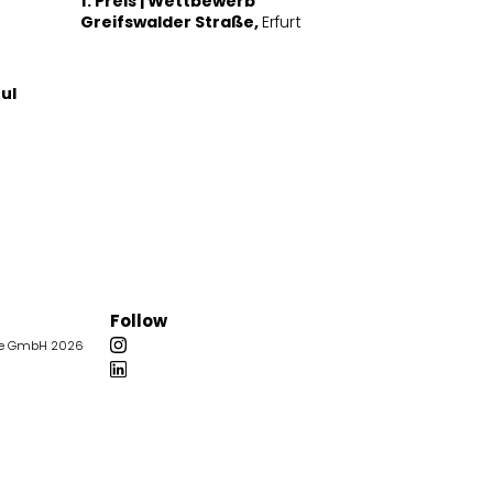
1. Preis | Wettbewerb
Greifswalder Straße,
Erfurt
ul
Follow
pe GmbH 2026