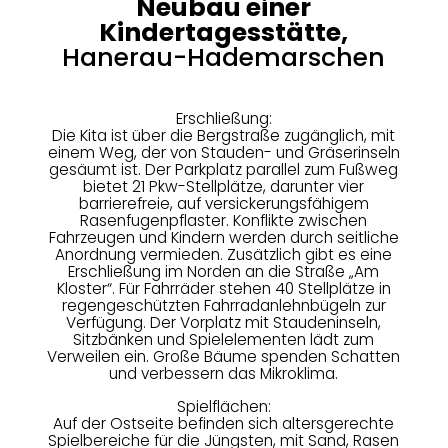
Neubau einer
Kindertagesstätte,
Hanerau-Hademarschen
Erschließung:
Die Kita ist über die Bergstraße zugänglich, mit
einem Weg, der von Stauden- und Gräserinseln
gesäumt ist. Der Parkplatz parallel zum Fußweg
bietet 21 Pkw-Stellplätze, darunter vier
barrierefreie, auf versickerungsfähigem
Rasenfugenpflaster. Konflikte zwischen
Fahrzeugen und Kindern werden durch seitliche
Anordnung vermieden. Zusätzlich gibt es eine
Erschließung im Norden an die Straße „Am
Kloster“. Für Fahrräder stehen 40 Stellplätze in
regengeschützten Fahrradanlehnbügeln zur
Verfügung. Der Vorplatz mit Staudeninseln,
Sitzbänken und Spielelementen lädt zum
Verweilen ein. Große Bäume spenden Schatten
und verbessern das Mikroklima.
Spielflächen:
Auf der Ostseite befinden sich altersgerechte
Spielbereiche für die Jüngsten, mit Sand, Rasen