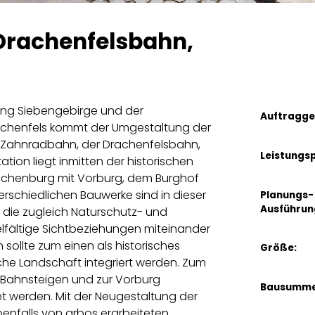
 Drachenfelsbahn,
ung Siebengebirge und der
Auftragge
achenfels kommt der Umgestaltung der
n Zahnradbahn, der Drachenfelsbahn,
Leistungs
tion liegt inmitten der historischen
achenburg mit Vorburg, dem Burghof
schiedlichen Bauwerke sind in dieser
Planungs-
Ausführun
 die zugleich Naturschutz- und
elfältige Sichtbeziehungen miteinander
n sollte zum einen als historisches
Größe:
sche Landschaft integriert werden. Zum
 Bahnsteigen und zur Vorburg
Bausumme
tet werden. Mit der Neugestaltung der
ebenfalls von arbos erarbeiteten