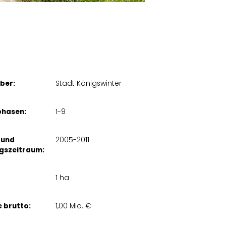
ber:
Stadt Königswinter
phasen:
1-9
 und
2005-2011
gszeitraum:
1 ha
 brutto:
1,00 Mio. €